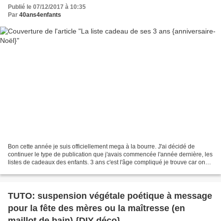
Publié le 07/12/2017 à 10:35
Par
40ans4enfants
Bon cette année je suis officiellement mega à la bourre. J'ai décidé de
continuer le type de publication que j'avais commencée l'année dernière, les
listes de cadeaux des enfants. 3 ans c'est l'âge compliqué je trouve car on
est vraiment entre le bébé...
TUTO: suspension végétale poétique à message
pour la fête des mères ou la maîtresse (en
maillot de bain) {DIY déco}