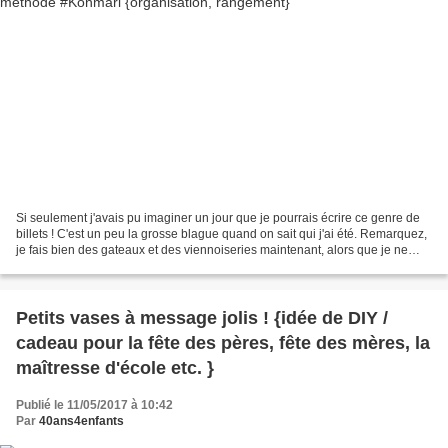
Si seulement j'avais pu imaginer un jour que je pourrais écrire ce genre de
billets ! C'est un peu la grosse blague quand on sait qui j'ai été. Remarquez,
je fais bien des gateaux et des viennoiseries maintenant, alors que je ne
jurais que par le Savane...
Petits vases à message jolis ! {idée de DIY /
cadeau pour la fête des pères, fête des mères, la
maîtresse d'école etc. }
Publié le 11/05/2017 à 10:42
Par
40ans4enfants