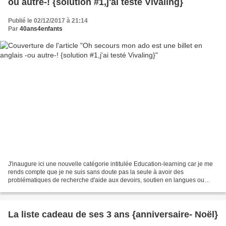
ou autre-! {solution #1,j'ai testé Vivaling}
Publié le 02/12/2017 à 21:14
Par
40ans4enfants
J'inaugure ici une nouvelle catégorie intitulée Education-learning car je me
rends compte que je ne suis sans doute pas la seule à avoir des
problématiques de recherche d'aide aux devoirs, soutien en langues ou
même stages sportifs. Et nous commençons...
La liste cadeau de ses 3 ans {anniversaire- Noël}