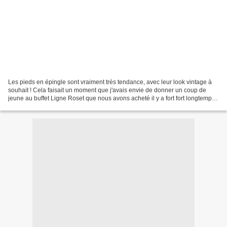
Les pieds en épingle sont vraiment très tendance, avec leur look vintage à
souhait ! Cela faisait un moment que j'avais envie de donner un coup de
jeune au buffet Ligne Roset que nous avons acheté il y a fort fort longtemps.
J'avais tenté il y a quelques...