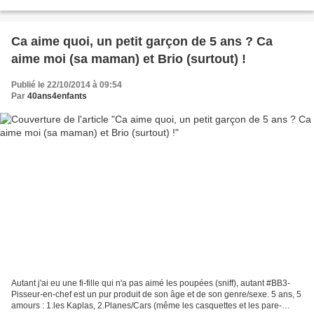
cra-cra possibles. J'ai largement...
Ca aime quoi, un petit garçon de 5 ans ? Ca
aime moi (sa maman) et Brio (surtout) !
Publié le 22/10/2014 à 09:54
Par
40ans4enfants
Autant j'ai eu une fi-fille qui n'a pas aimé les poupées (sniff), autant #BB3-
Pisseur-en-chef est un pur produit de son âge et de son genre/sexe. 5 ans, 5
amours : 1.les Kaplas, 2.Planes/Cars (même les casquettes et les pare-