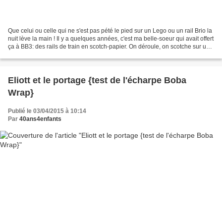
Que celui ou celle qui ne s'est pas pété le pied sur un Lego ou un rail Brio la
nuit lève la main ! Il y a quelques années, c'est ma belle-soeur qui avait offert
ça à BB3: des rails de train en scotch-papier. On déroule, on scotche sur une
surface lisse...
Eliott et le portage {test de l'écharpe Boba
Wrap}
Publié le 03/04/2015 à 10:14
Par
40ans4enfants