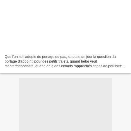
Que l'on soit adepte du portage ou pas, se pose un jour la question du
portage d'appoint: pour des petits trajets, quand bébé veut
monter/descendre, quand on a des enfants rapprochés et pas de poussette
double, quand on a besoin d'installer bébé rapidement,...