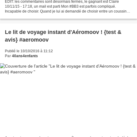
EDIT: les commentaires sont désormais fermés, le gagnant est Claire
10/11/15 - 17:18, un mail est parti Mon #BB3 est parfois compliqué.
Incapable de choisir. Quand je lui ai demandé de choisir entre un coussin
Planes ou bien un coussin Cars, il n'a pas...
Le lit de voyage instant d'Aéromoov ! {test &
avis} #aeromoov
Publié le 10/10/2016 à 11:12
Par
40ans4enfants