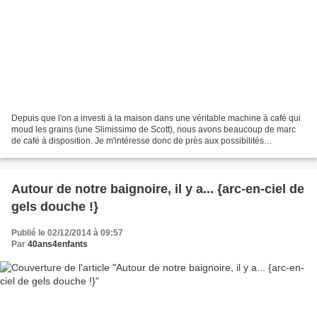
Depuis que l'on a investi à la maison dans une véritable machine à café qui
moud les grains (une Slimissimo de Scott), nous avons beaucoup de marc
de café à disposition. Je m'intéresse donc de près aux possibilités
d'utilisation de celui-ci, je vous en...
Autour de notre baignoire, il y a... {arc-en-ciel de
gels douche !}
Publié le 02/12/2014 à 09:57
Par
40ans4enfants