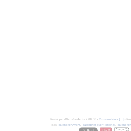
Posté par 40ans4enfants à 09:08 -
Commentaires [
…
]
- Per
Tags:
calendrier Avent
,
calendrier avent original
,
calendrier