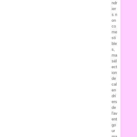
ndr
ier
s n
on
co
me
sti
ble
s,
ma
sél
ect
ion
de
cal
en
dri
ers
de
l'av
ent
go
ur
ma