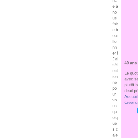
nc
e à
no
us
fair
e b
oui
llo
nn
er !
J'ai
40 ans 
sél
ect
Le quot
ion
avec se
né
plutôt b
po
deuil pé
ur
Accueil
vo
Créer u
us
qu
elq
ue
s c
ale