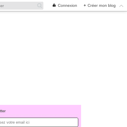
Connexion
+
Créer mon blog
tter