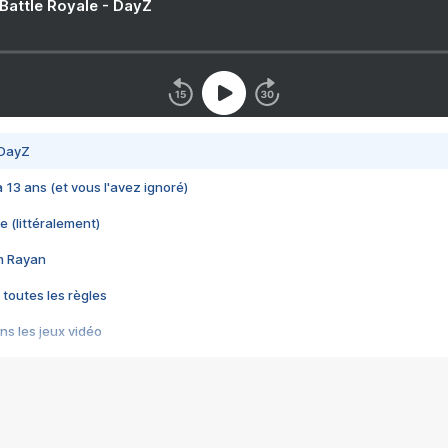
 Battle Royale - DayZ
 DayZ
 a 13 ans (et vous l'avez ignoré)
e (littéralement)
im Rayan
 toutes les règles
s les jeux vidéo
us choquant de Rockstar ? - Le scandale BULLY
e plus moche de Steam
du RÊVE tourne au CAUCHEMAR