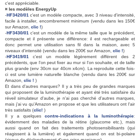
c'est appréciable.
¤ les modèles EnergyUp
-
HF3420/01
c'est un modèle compacte, avec 3 niveau d'intensité,
facile à installer, encombrement minimum (vendu dans les 150€
sur Amazon,
clic !
)
-
HF3430/01
c'est un modèle de la même taille que le précédent,
compacte et il présente une différence: il est rechargeable et
donc permet une utilisation sans fil dans la maison, avec 5
niveaux d'intensité (vendu dans les 200€ sur Amazon,
clic !
)
-
HF3419/01
c'est un modèle légèrement différent des 2
précédents, que l'on peut fixer au mur si l'on souhaite, et de taille
plus grande (env 30cm sur 40cm x4cm). La reproduite cette fois-
ci est une lumière naturelle blanche (vendu dans les 200€ sur
Amazon,
clic !
)
Et dans d'autres marques? Il y a très peu de grandes marques
qui proposent de la luminothérapie et ayant été très satisfaire du
réveil simulateur d'aube, je n'ai pas cherché d'autres marques,
mais j'ai vu qu'Amazon en propose et que les utilisateurs ont l'air
très satisfaits (
clic!
)
Il y a quelques
contre-indications à la luminothérapie
:
évidemment des maladies de la rétine (glaucome etc.), mais
aussi quand on fait des traitements photosensibilisants (qui
réagissent à la lumière) et également quand on est bi-polaire
(risque de déclenchement d'une crise maniaque).