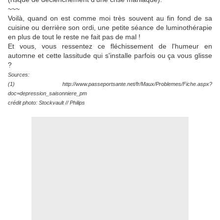
~~~
Voilà, quand on est comme moi très souvent au fin fond de sa
cuisine ou derrière son ordi, une petite séance de luminothérapie
en plus de tout le reste ne fait pas de mal !
Et vous, vous ressentez ce fléchissement de l'humeur en
automne et cette lassitude qui s'installe parfois ou ça vous glisse
?
Sources:
(1) http://www.passeportsante.net/fr/Maux/Problemes/Fiche.aspx?
doc=depression_saisonniere_pm
crédit photo: Stockvault // Philips