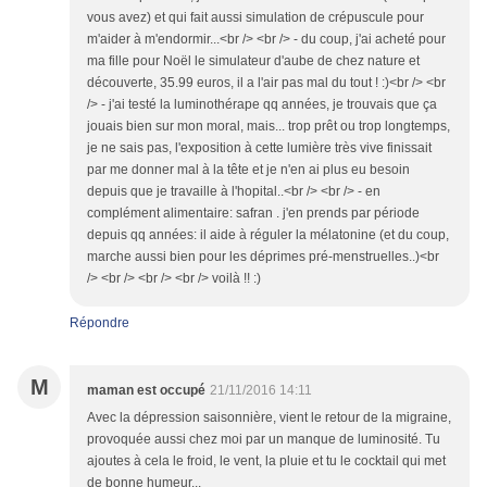
vous avez) et qui fait aussi simulation de crépuscule pour
m'aider à m'endormir...<br /> <br /> - du coup, j'ai acheté pour
ma fille pour Noël le simulateur d'aube de chez nature et
découverte, 35.99 euros, il a l'air pas mal du tout ! :)<br /> <br
/> - j'ai testé la luminothérape qq années, je trouvais que ça
jouais bien sur mon moral, mais... trop prêt ou trop longtemps,
je ne sais pas, l'exposition à cette lumière très vive finissait
par me donner mal à la tête et je n'en ai plus eu besoin
depuis que je travaille à l'hopital..<br /> <br /> - en
complément alimentaire: safran . j'en prends par période
depuis qq années: il aide à réguler la mélatonine (et du coup,
marche aussi bien pour les déprimes pré-menstruelles..)<br
/> <br /> <br /> <br /> voilà !! :)
Répondre
M
maman est occupé
21/11/2016 14:11
Avec la dépression saisonnière, vient le retour de la migraine,
provoquée aussi chez moi par un manque de luminosité. Tu
ajoutes à cela le froid, le vent, la pluie et tu le cocktail qui met
de bonne humeur...