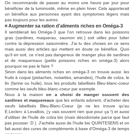
On recommande de passer au moins une heure par jour pour
bénéficier de la luminosité, même en plein hiver. Cela apporterait
un bénéfice aux personnes ayant des symptomes légers mais
pas toujours pour les autres.
¤ Augmenter sa ration d'aliments riches en Oméga-3
Il semblerait les Oméga-3 que l'on retrouve dans les poissons
gras (sardines, maquerau, saumon etc.) soit utiles pour lutter
contre la dépression saisonnière. J'ai lu des choses en ce sens
mais aussi des articles qui mettent en doute ce bénéfice. Quoi
qu'il en soit, ce n'est pas dangereux de manger plus de sardines
et de maquereaux (petits poissons riches en oméga-3) alors
pourquoi ne pas le faire ?
Sinon dans les aliments riches en oméga-3 on trouve aussi: les
fruits à coque (pistaches, noisettes, amandes), l'huile de colza, le
lin (farine ou huile), tous les produits labellisés Bleu-blanc-coeur
comme les oeufs bleu-blanc-coeur par exemple.
Nous à la maison
on a choisi de manger souvent des
sardines et maquereaux
que les enfants adorent, d'acheter des
oeufs labellisés Bleu-Blanc-Coeur (je ne les trouve qu'au
E.Leclerc à Levallois, j'y vais souvent rien que pour ça !) et aussi
d'utiliser de l'huile de colza bio (mais désodorisée parce que faut
pas pousser :D ). J'achète aussi de l'huile bio QUINTESENS et on
fait aussi des cures de compléments à base d'Oméga-3 de temps