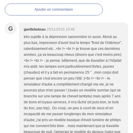
Ajouter un commentaire
G
gaellebuteau
25/11/2016 10:46
très sujette à la dépression saisonnière ici aussi..Moral au
plus bas, impression d'avoir tout le temps "froid de l'intérieur",
ralentissement etc...<br /> <br /> je trouve que ces dernières
années, ça va beaucoup mieux (disons que c'est moins pire):
<br /> <br /> - je pense, bêtement, que de travailler à l’hôpital
m'a aidé: les lampes sont particulièrement fortes, jaunes
(chaudes) et il y a fait en permanence 25 ° ..mon corps doit
penser que c'est encore un peu l'été :)<br /> <br /> - le
simulateur d'aube a complètement changé ma vie, je ne
pourrais plus m'en passer ! j'avais un modèle sunrise (qui se
branche sur une lampe de chevet lambda) mais après 7 ans
de bons et loyaux services, il m'a lâché (et puis bon, le look
du truc, pas top).. Du coup, un peu à court de sous et en
incapacité de me passer longtemps de mon simulateur
d'aube, j'ai pris un modèle basique d'éveil lumière de philips
qui me convient très bien .. mais maintenant que je travaille
beaucoup de nuit, j'aimerais le modèle du dessus (celui que