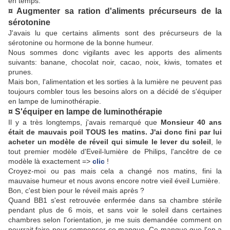
en temps.
¤ Augmenter sa ration d'aliments précurseurs de la
sérotonine
J'avais lu que certains aliments sont des précurseurs de la
sérotonine ou hormone de la bonne humeur.
Nous sommes donc vigilants avec les apports des aliments
suivants: banane, chocolat noir, cacao, noix, kiwis, tomates et
prunes.
Mais bon, l'alimentation et les sorties à la lumière ne peuvent pas
toujours combler tous les besoins alors on a décidé de s'équiper
en lampe de luminothérapie.
¤ S'équiper en lampe de luminothérapie
Il y a très longtemps, j'avais remarqué que
Monsieur 40 ans
était de mauvais poil TOUS les matins. J'ai donc fini par lui
acheter un modèle de réveil qui simule le lever du soleil
, le
tout premier modèle d'Eveil-lumière de Philips, l'ancêtre de ce
modèle là exactement =>
clic
!
Croyez-moi ou pas mais cela a changé nos matins, fini la
mauvaise humeur et nous avons encore notre vieil éveil Lumière.
Bon, c'est bien pour le réveil mais après ?
Quand BB1 s'est retrouvée enfermée dans sa chambre stérile
pendant plus de 6 mois, et sans voir le soleil dans certaines
chambres selon l'orientation, je me suis demandée comment on
pourrait faire pour compenser ce manque. Ce manque que l'on a