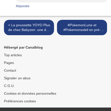
Répondre
< La poussette YOYO Plus
#PokemonLune et
de chez Babyzen: une des
#Pokemonsoleil en pré-
meilleures poussettes dès
commande, ne vous
la naissance et jusqu'à
manquez pas ! {sortie
18kg ! Je vous dis TOUT
officielle le 23/11} >
Hébergé par Canalblog
Top articles
Pages
Contact
Signaler un abus
C.G.U.
Cookies et données personnelles
Préférences cookies