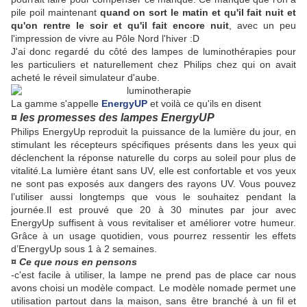
pile poil maintenant
quand on sort le matin et qu'il fait nuit et
qu'on rentre le soir et qu'il fait encore nuit
, avec un peu
l'impression de vivre au Pôle Nord l'hiver :D
J'ai donc regardé du côté des lampes de luminothérapies pour
les particuliers et naturellement chez Philips chez qui on avait
acheté le réveil simulateur d'aube.
La gamme s'appelle
EnergyUP
et voilà ce qu'ils en disent
¤ les promesses des lampes EnergyUP
Philips EnergyUp reproduit la puissance de la lumière du jour, en
stimulant les récepteurs spécifiques présents dans les yeux qui
déclenchent la réponse naturelle du corps au soleil pour plus de
vitalité.
La lumière étant sans UV, elle est confortable et vos yeux
ne sont pas exposés aux dangers des rayons UV. Vous pouvez
l’utiliser aussi longtemps que vous le souhaitez pendant la
journée.
Il est prouvé que 20 à 30 minutes par jour avec
EnergyUp suffisent à vous revitaliser et améliorer votre humeur.
Grâce à un usage quotidien, vous pourrez ressentir les effets
d’EnergyUp sous 1 à 2 semaines.
¤ Ce que nous en pensons
-c'est facile à utiliser, la lampe ne prend pas de place car nous
avons choisi un modèle compact. Le modèle nomade permet une
utilisation partout dans la maison, sans être branché à un fil et