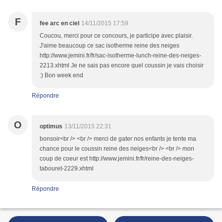
F
fee arc en ciel
14/11/2015 17:59
Coucou, merci pour ce concours, je participe avec plaisir.
J'aime beaucoup ce sac isotherme reine des neiges
http://www.jemini.fr/fr/sac-isotherme-lunch-reine-des-neiges-
2213.xhtml Je ne sais pas encore quel coussin je vais choisir
:) Bon week end
Répondre
O
optimus
13/11/2015 22:31
bonsoir<br /> <br /> merci de gater nos enfants je tente ma
chance pour le coussin reine des neiges<br /> <br /> mon
coup de coeur est http://www.jemini.fr/fr/reine-des-neiges-
tabouret-2229.xhtml
Répondre