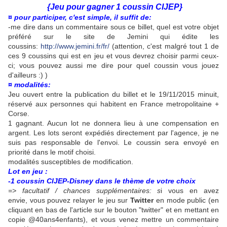
{Jeu pour gagner 1 coussin CIJEP}
¤ pour participer, c'est simple, il suffit de:
-me dire dans un commentaire sous ce billet, quel est votre objet
préféré sur le site de Jemini qui édite les
coussins:
http://www.jemini.fr/fr/
(attention, c'est malgré tout 1 de
ces 9 coussins qui est en jeu et vous devrez choisir parmi ceux-
ci; vous pouvez aussi me dire pour quel coussin vous jouez
d'ailleurs :) )
¤ modalités:
Jeu ouvert entre la publication du billet et le 19/11/2015 minuit,
réservé aux personnes qui habitent en France metropolitaine +
Corse.
1 gagnant. Aucun lot ne donnera lieu à une compensation en
argent. Les lots seront expédiés directement par l'agence, je ne
suis pas responsable de l'envoi. Le coussin sera envoyé en
priorité dans le motif choisi.
modalités susceptibles de modification.
Lot en jeu :
-1 coussin CIJEP-Disney dans le thème de votre choix
=> facultatif / chances supplémentaires: s
i vous en avez
envie, vous pouvez relayer le jeu sur
Twitter
en mode public (en
cliquant en bas de l'article sur le bouton "twitter" et en mettant en
copie @40ans4enfants), et vous venez mettre un commentaire