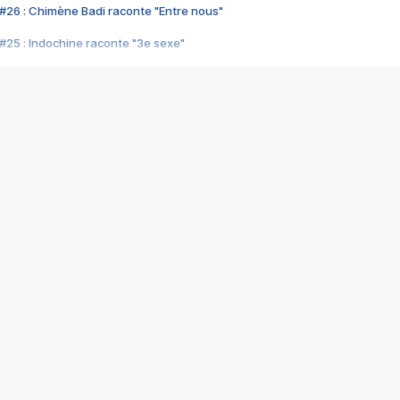
#26 : Chimène Badi raconte "Entre nous"
#25 : Indochine raconte "3e sexe"
#24 : Zaho raconte "C'est chelou"
#23 : Patrick Bruel raconte "Au café des délices"
#22 : Kyo raconte "Le chemin"
#21 : Nolwenn Leroy raconte "Cassé"
#20 : Patrick Hernandez raconte "Born to be alive"
#19 : Lorie raconte "Près de moi"
#18 : Michael Jones raconte "A nos actes manqués" (avec Jean-Jacque
#17 : Khaled raconte "Aïcha"
#16 : Corneille raconte "Parce qu'on vient de loin"
#15 : Indochine raconte "L'aventurier"
14 : Lorie raconte "Sur un air latino"