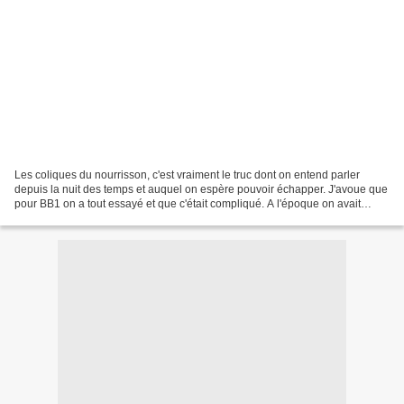
Les coliques du nourrisson, c'est vraiment le truc dont on entend parler
depuis la nuit des temps et auquel on espère pouvoir échapper. J'avoue que
pour BB1 on a tout essayé et que c'était compliqué. A l'époque on avait
donné du Calmosine et cela avait...