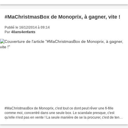
quand même beaucoup moins...
#MaChristmasBox de Monoprix, à gagner, vite !
Publié le 16/12/2014 à 09:14
Par
40ans4enfants
#MaChristmasBox de Monoprix, c'est tout ce dont peut rêver une fi-fille
comme moi, concentré dans une seule box. Le scandale presque, c'est
qu'elle n'est pas en vente ! La seule manière de se la procurer, c'est de tenter
de la gagner là où elle est mise...