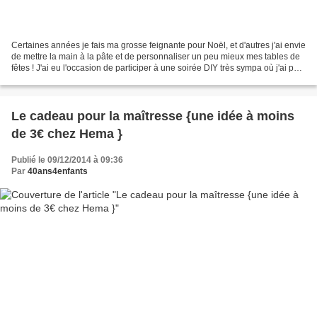
Certaines années je fais ma grosse feignante pour Noël, et d'autres j'ai envie
de mettre la main à la pâte et de personnaliser un peu mieux mes tables de
fêtes ! J'ai eu l'occasion de participer à une soirée DIY très sympa où j'ai pu
découvrir les dernières...
Le cadeau pour la maîtresse {une idée à moins
de 3€ chez Hema }
Publié le 09/12/2014 à 09:36
Par
40ans4enfants