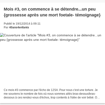
Mois #3, on commence à se détendre...un peu
{grossesse après une mort foetale- témoignage}
Publié le 19/12/2014 à 09:11
Par
40ans4enfants
Ce mois #3 commence par l'écho de 12SA. Pour nous c'est une torture. Je
me souviens le nombre de fois où nous sommes allés bras-dessus/bras-
dessous à ces rendez-vous d'échos, trop contents à l'idée de voir bébé. On
s'était déjà pris quelques douches froides...