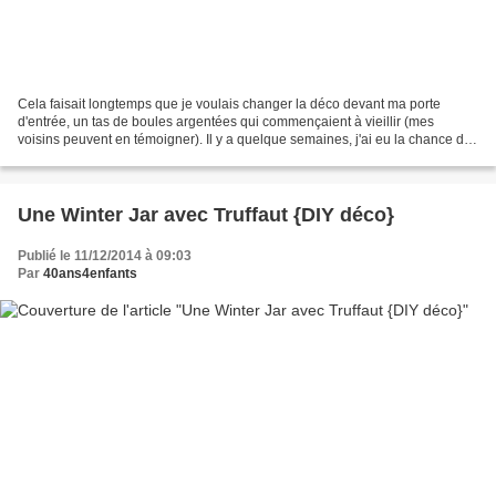
Cela faisait longtemps que je voulais changer la déco devant ma porte
d'entrée, un tas de boules argentées qui commençaient à vieillir (mes
voisins peuvent en témoigner). Il y a quelque semaines, j'ai eu la chance de
pouvoir réaliser une couronne de Noël...
Une Winter Jar avec Truffaut {DIY déco}
Publié le 11/12/2014 à 09:03
Par
40ans4enfants