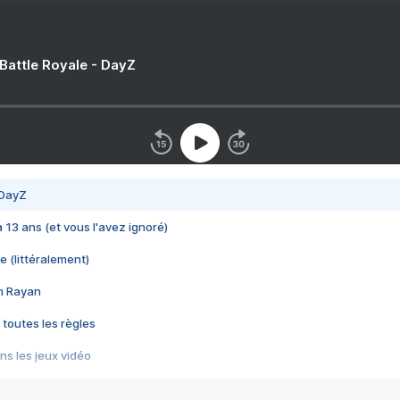
 Battle Royale - DayZ
 DayZ
 a 13 ans (et vous l'avez ignoré)
e (littéralement)
im Rayan
 toutes les règles
s les jeux vidéo
us choquant de Rockstar ? - Le scandale BULLY