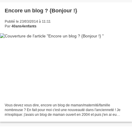
Encore un blog ? {Bonjour !}
Publié le 23/03/2014 à 11:11
Par
40ans4enfants
Vous devez vous dire, encore un blog de maman/maternité/famille
nombreuse ? En fait pour moi c'est une nouveauté dans l'ancienneté ! Je
m'explique: j'avais un blog de maman ouvert en 2004 et puis j'en ai eu
marre, je l'ai fermé et j'ai ouvert un...blog...