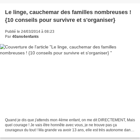
Le linge, cauchemar des familles nombreuses !
{10 conseils pour survivre et s'organiser}
Publié le 24/03/2014 à 08:23
Par
40ans4enfants
Quand je dis que j'attends mon 4ème enfant, on me dit DIRECTEMENT, Mais
quel courage ! Je vais être honnête avec vous, je ne trouve pas ça
courageux du tout ! Ma grande va avoir 13 ans, elle est très autonome dans
ses devoirs et ses aller-retour collège-maison...